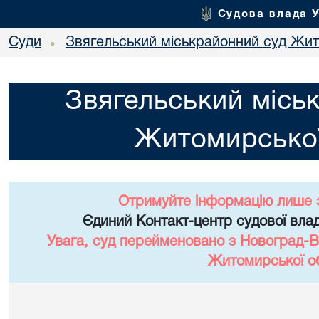
Судова влада 
Суди
Звягельський міськрайонний суд Жит
•
Звягельський місь
Житомирської
Отримуйте інформацію лише 
Єдиний Контакт-центр судової влад
Увага, суд перейменовано з Новоград-В
Житомирської об