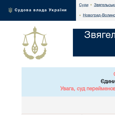
Звягельськ
Суди
•
Судова влада України
Новоград-Волинсь
•
Звяге
Єдини
Увага, суд переймено