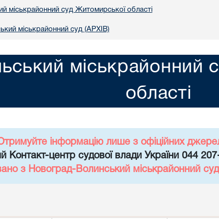
ий міськрайонний суд Житомирської області
кий міськрайонний суд (АРХІВ)
льський міськрайонний 
області
Отримуйте інформацію лише з офіційних джере
й Контакт-центр судової влади України 044 207
вано з Новоград-Волинський міськрайонний суд