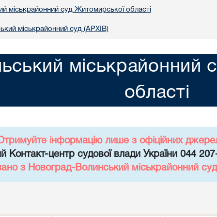
ий міськрайонний суд Житомирської області
кий міськрайонний суд (АРХІВ)
льський міськрайонний 
області
Отримуйте інформацію лише з офіційних джере
й Контакт-центр судової влади України 044 207
вано з Новоград-Волинський міськрайонний суд