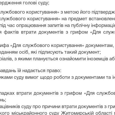
ердження голові суду;
службового користування» з метою його підтвердж
службового користування» на предмет встановленн
ід час опрацювання запитів на публічну інформаці
ння фактів втрати документів з грифом «Для слу
рифа «Для службового користування» документам, 
данням осіб, які підписують такий документ;
іалів, з якими планується ознайомити іноземців або
авдань їй надається право:
иками суду вимог щодо роботи з документами та і
 випадках втрати документів з грифом «Для служб
нь;
рацівників суду про причини втрати документів з 
кого міськрайонного суду Житомирській області