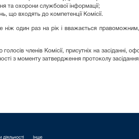
ння та охорони службової інформації;
ь, що входять до компетенції Комісії.
ше ніж один раз на рік і вважається правоможним
ю голосів членів Комісії, присутніх на засіданні, 
нності з моменту затвердження протоколу засідання
 діяльності
Інше