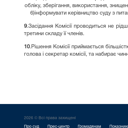
обліку, зберігання, використання, знище
6)інформувати керівництво суду з питан
9
.Засідання Комісії проводиться не рід
третини складу її членів.
10
.Рішення Комісії приймається більшіст
голова і секретар комісії, та набирає чи
2026 © Всі права захищені
Про суд
Прес-центр
Громадянам
Показники