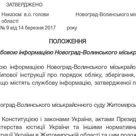
ЗАТВЕРДЖЕНО
Наказом
в.о. голови
Новоград-Волинського мі
області
№ 9 від 14 березня 2017
року
ПОЛОЖЕННЯ
ужбовою інформацією
Новоград-Волинського міськр
вою інформацією
Новоград-Волинського міськрайо
ипової інструкції про порядок обліку, зберігання
, що містять службову інформацію, затвердженої п
оград-Волинського міськрайонного суду Житомирськ
я Конституцією і законами України, актами Президе
стерства юстиції України та іншими нормативн
трації України в Житомирській області та цим поло