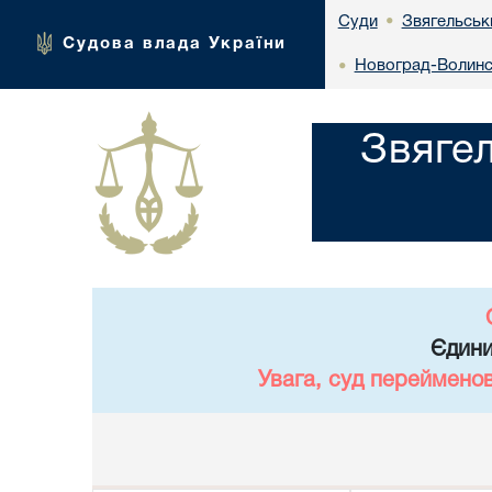
Звягельськ
Суди
•
Судова влада України
Новоград-Волинсь
•
Звяге
Єдини
Увага, суд переймено