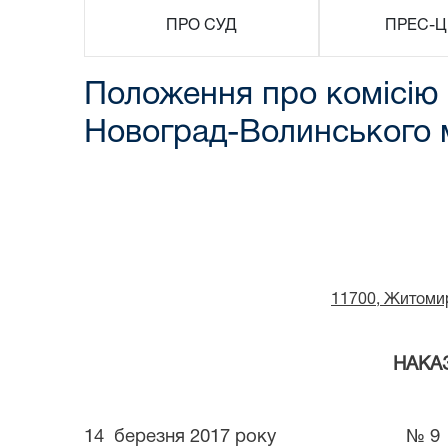
ПРО СУД
ПРЕС-Ц
Положення про комісію 
Новоград-Волинського 
11700,
Житомир
НАКА
14
березня
201
7
рок
у
№ 9