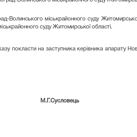
оград-Волинського міськрайонного суду Житомирськ
ад-Волинського міськрайонного суду Житомирської
іськрайонного суду Житомирської області.
казу покласти на заступника керівника апарату Н
М.Г.Сусловець