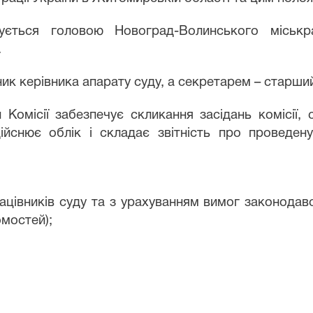
жується головою Новоград-Волинського міськр
.
ник керівника апарату суду, а секретарем – старши
 Комісії забезпечує скликання засідань комісії
здійснює облік і складає звітність про проведен
рацівників суду та з урахуванням вимог законодав
омостей);