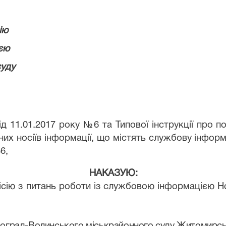
ію
єю
суду
д 11.01.2017 року №6 та Типової інструкції про по
них носіїв інформації, що містять службову інфор
6,
НАКАЗУЮ:
сію з питань роботи із службовою інформацією
Но