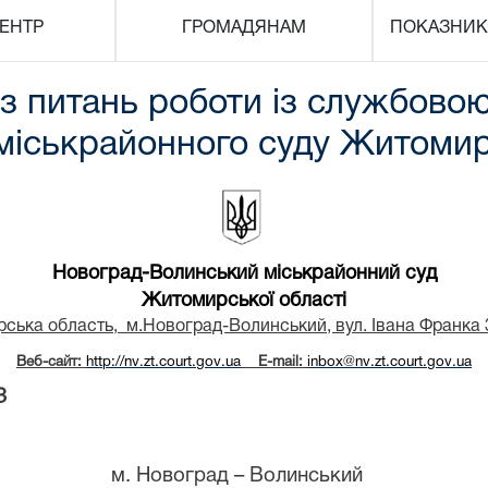
ЕНТР
ГРОМАДЯНАМ
ПОКАЗНИК
з питань роботи із службово
міськрайонного суду Житомир
Новоград-Волинський міськрайонний суд
Житомирської області
ська область,
м.Новоград-Волинський, вул. Івана Франка 
Веб-сайт:
http
://
nv
.
zt
.
court
.
gov
.
ua
E
-
mail
:
inbox
@
nv
.
zt
.
court
.
gov
.
ua
З
м. Новоград
–
Волинський