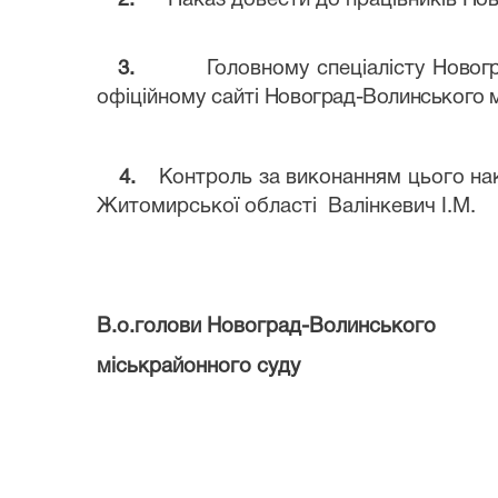
2.
Наказ довести до працівників
Нов
3.
Головному спеціалісту
Новогр
офіційному сайті
Новоград-Волинського м
4.
Контроль за виконанням цього на
Житомирської області
Валінкевич І.М.
В.о.голови Новоград-Волинського
міськрайонного суду