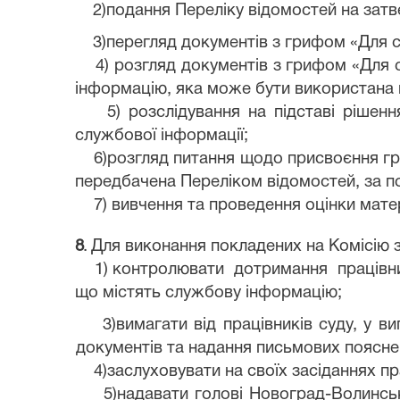
2)подання Переліку відомостей на затв
3)перегляд документів з грифом «Для 
4) розгляд документів з грифом «Для 
інформацію, яка може бути використана п
5) розслідування на підставі ріше
службової інформації;
6)розгляд питання щодо присвоєння г
передбачена Переліком відомостей, за по
7) вивчення та проведення оцінки матер
8
.
Для виконання покладених на Комісію з
1) контролювати
дотримання
працівн
що містять службову інформацію;
3)вимагати від працівників суду, у
документів та надання письмових поясне
4)заслуховувати на своїх засіданнях п
5)надавати голові Новоград-Волинсь