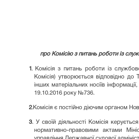
про Комісію з питань роботи із сл
1
.
Комісія з питань роботи із службо
Комісія) утворюється відповідно до Т
інших матеріальних носіїв інформації
19.10.2016 року №736.
2
.
Комісія є постійно діючим органом
Нов
3
. У своїй діяльності Комісія керуєтьс
нормативно-правовими актами Міні
управління Державної судової адмініс