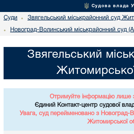
Судова влада 
Суди
Звягельський міськрайонний суд Жит
•
Новоград-Волинський міськрайонний суд (А
•
Звягельський місь
Житомирської
Отримуйте інформацію лише 
Єдиний Контакт-центр судової влад
Увага, суд перейменовано з Новоград-В
Житомирської об