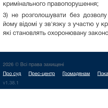
кримінального правопорушення;
3) не розголошувати без дозволу 
йому відомі у зв'язку з участю у к
які становлять охоронювану закон
2026 © Всі права захищені
Про суд
Прес-центр
Громадянам
Пока
v1.38.1