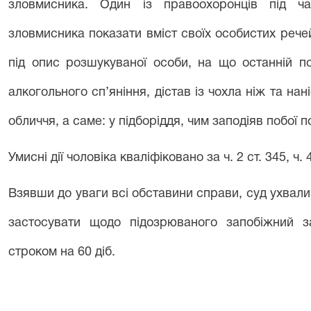
зловмисника. Один із правоохоронців під ча
зловмисника показати вміст своїх особистих речей
під опис розшукуваної особи, на що останній п
алкогольного сп’яніння, дістав із чохла ніж та н
обличчя, а саме: у підборіддя, чим заподіяв побої 
Умисні дії чоловіка кваліфіковано за ч. 2 ст. 345, ч. 
Взявши до уваги всі обставини справи, суд ухвали
застосувати щодо підозрюваного запобіжний з
строком на 60 діб.