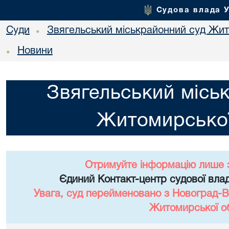
Судова влада 
Суди
Звягельський міськрайонний суд Жит
•
Новини
•
Звягельський місь
Житомирської
Отримуйте інформацію лише 
Єдиний Контакт-центр судової влад
Увага, суд перейменовано з Новоград-В
Житомирської об