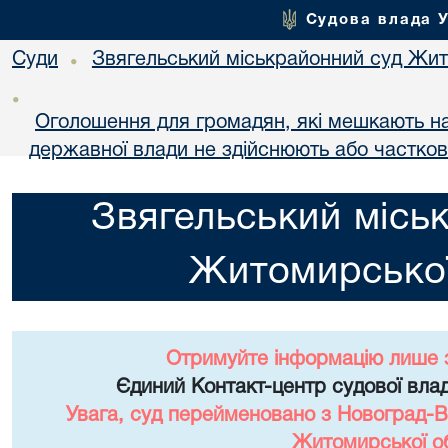
Судова влада 
Суди
Звягельський міськрайонний суд Жит
•
•
Оголошення для громадян, які мешкають на 
державної влади не здійснюють або частко
Звягельський місь
Житомирської
Отримуйте інформацію лише 
Єдиний Контакт-центр судової влад
Увага, суд перейменовано з Новоград-В
Житомирської об