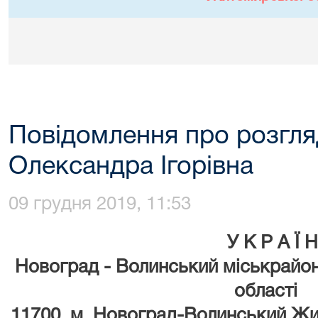
Повідомлення про розгля
Олександра Ігорівна
09 грудня 2019, 11:53
У К Р А Ї 
Новоград - Волинський міськрайо
області
11700, м. Новоград-Волинський Жит