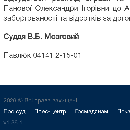
Панової Олександри Ігорівни до А
заборгованості та відсотків за дог
Суддя
В.Б.
Мозговий
Павлюк
04141
2-15-01
2026 © Всі права захищені
Про суд
Прес-центр
Громадянам
Пока
v1.38.1