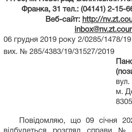
Франка, 31 тел.: (04141) 2-15-6
Веб-сайт:
http://nv.zt.co
inbox@nv.zt.cour
06 грудня 2019 року
2/0285/1478/19
вих. №
285/4383/19/31527/2019
Пано
(поз
вул.
м. Д
830
Повідомляю, що 09 січня 20
відбудеться розгляд справи №